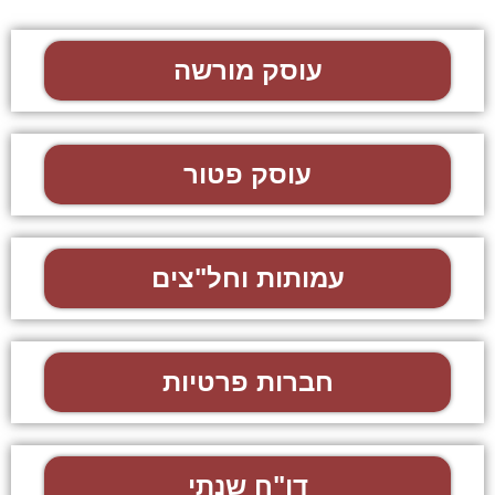
עוסק מורשה
עוסק פטור
עמותות וחל"צים
חברות פרטיות
דו"ח שנתי