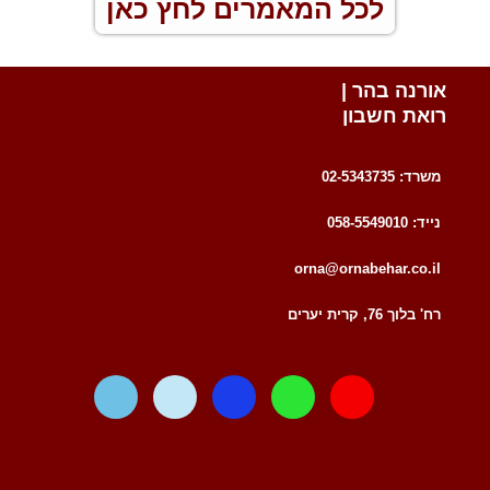
לכל המאמרים לחץ כאן
אורנה בהר |
רואת חשבון
משרד: 02-5343735
נייד: 058-5549010
orna@ornabehar.co.il
רח' בלוך 76, קרית יערים
W
T
F
W
E
a
e
a
h
n
z
l
c
a
v
e
e
e
t
e
g
b
s
l