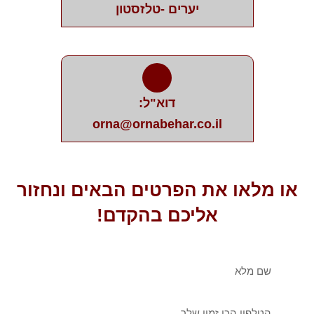
יערים -טלזסטון
דוא"ל:
orna@ornabehar.co.il
או מלאו את הפרטים הבאים ונחזור
אליכם בהקדם!
שם
מלא
טלפון