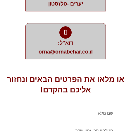
יערים -טלזסטון
דוא"ל:
orna@ornabehar.co.il
או מלאו את הפרטים הבאים ונחזור
אליכם בהקדם!
שם
מלא
טלפון