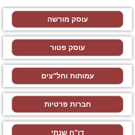
עוסק מורשה
עוסק פטור
עמותות וחל"צים
חברות פרטיות
דו"ח שנתי