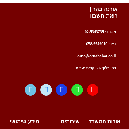
אורנה בהר |
רואת חשבון
משרד: 02-5343735
נייד: 058-5549010
orna@ornabehar.co.il
רח' בלוך 76, קרית יערים
W
T
F
W
E
a
e
a
h
n
z
l
c
a
v
e
e
e
t
e
g
b
s
l
r
o
a
o
אודות המשרד
שירותים
מידע שימושי
a
o
p
p