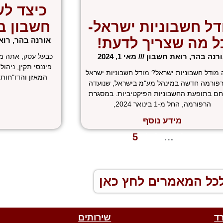
כיצד לע
דל חשבוניות ישראל-
חשבון ב
ל מה שצריך לדעת!
אורנה בהר, רו
רנה בהר, רואת חשבון
מאי 1, 2024
כבעל עסק, אתה מב
פיננסי תקין, ניהו
 מודל חשבוניות ישראל? מודל חשבוניות ישראל
המאזן והדו"חות ה
רפורמה חדשה במינהל מע"מ בישראל, שנועדה
חם בתופעת החשבוניות הפיקטיביות. במסגרת
הרפורמה, החל מ-1 בינואר 2024,
מידע נוסף
 הקודם
1
…
3
4
5
הבא »
כל המאמרים לחץ כאן
ד
שירותים