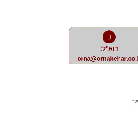
דוא"ל:
orna@ornabehar.co.i