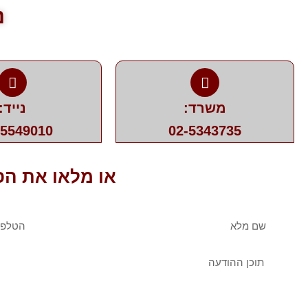
נ
משרד:
נייד:
-5549010
02-5343735
או מלאו את הפ
שם
טלפו
מלא
הודעה