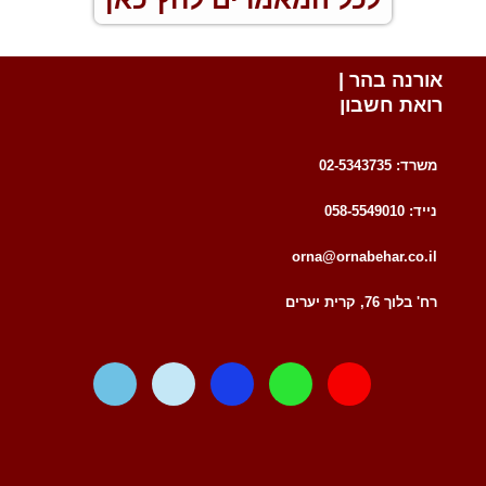
אורנה בהר |
רואת חשבון
משרד: 02-5343735
נייד: 058-5549010
orna@ornabehar.co.il
רח' בלוך 76, קרית יערים
W
T
F
W
E
a
e
a
h
n
z
l
c
a
v
e
e
e
t
e
g
b
s
l