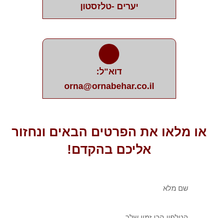
יערים -טלזסטון
דוא"ל:
orna@ornabehar.co.il
או מלאו את הפרטים הבאים ונחזור
אליכם בהקדם!
שם
מלא
טלפון