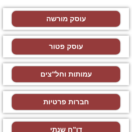
עוסק מורשה
עוסק פטור
עמותות וחל"צים
חברות פרטיות
דו"ח שנתי