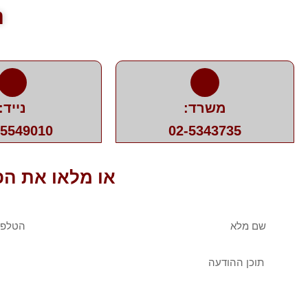
נ
משרד:
נייד:
-5549010
02-5343735
או מלאו את הפ
שם
טלפו
מלא
הודעה