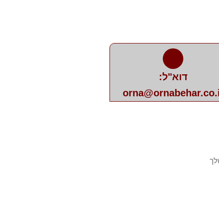
דוא"ל:
orna@ornabehar.co.i