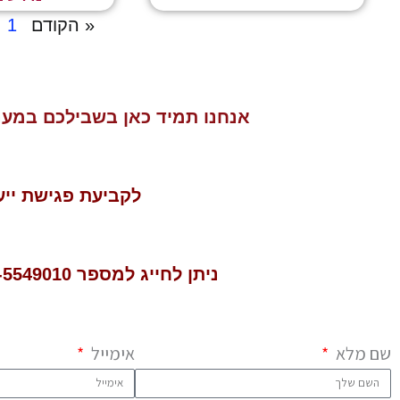
« הקודם
1
אנחנו תמיד כאן בשבילכם במענ
לקביעת פגישת ייע
ניתן לחייג למספר
549010 או למלא את הטופס:
-5
שם מלא
אימייל