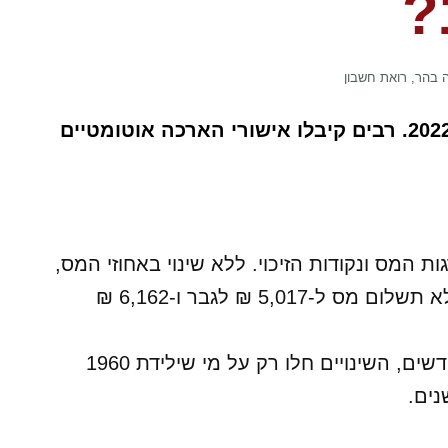
?
ה בהר, רואת חשבון
שנת 2022 נכנסה וכבר ניתן לבצע תאומי מס ל 2022. רבים קיבלו אישורי הארכה אוטומטיים
 המס ונקודות הזיכוי. ללא שינוי באחוזי המס,
כתוצאה מכך עלה הסכום שניתן להרוויח ללא תשלום מס ל-5,017 ₪ לגבר ו-6,162 ₪
לנשים עומד היום על 62 ו-4 חודשים, השינויים חלו רק על מי שילידת 1960