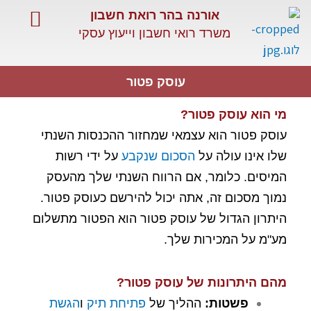
ילוג
אורנה בהר רואת חשבון
תוכן
משרד רואי חשבון וייעוץ עסקי
השירותים שלנו
שירותים מיוחדים
מאמרים מקצועיים
עוסק פטור
מי הוא עוסק פטור
?
עוסק פטור הוא עצמאי שמחזור ההכנסות השנתי
שלו אינו עולה על
הסכום שנקבע
על ידי רשות
המיסים. כלומר, אם הרווח השנתי שלך מהעסק
נמוך מסכום זה, אתה יכול להירשם כעוסק פטור.
היתרון הגדול של עוסק פטור הוא הפטור מתשלום
מע"מ על המכירות שלך.
מהם היתרונות של עוסק פטור
?
פשטות
:
ההליך של
פתיחת תיק
ו
הגשת