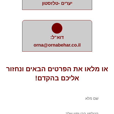
יערים -טלזסטון
דוא"ל:
orna@ornabehar.co.il
או מלאו את הפרטים הבאים ונחזור
אליכם בהקדם!
שם
מלא
טלפון