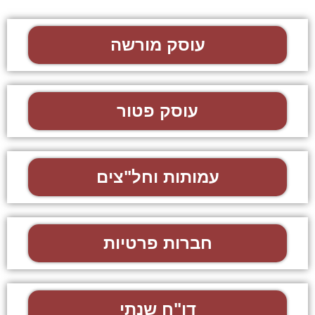
עוסק מורשה
עוסק פטור
עמותות וחל"צים
חברות פרטיות
דו"ח שנתי