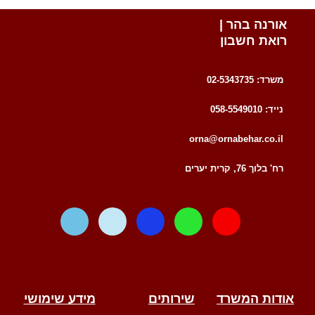
אורנה בהר |
רואת חשבון
משרד: 02-5343735
נייד: 058-5549010
orna@ornabehar.co.il
רח' בלוך 76, קרית יערים
W
T
F
W
E
a
e
a
h
n
z
l
c
a
v
e
e
e
t
e
g
b
s
l
r
o
a
o
אודות המשרד
שירותים
מידע שימושי
a
o
p
p