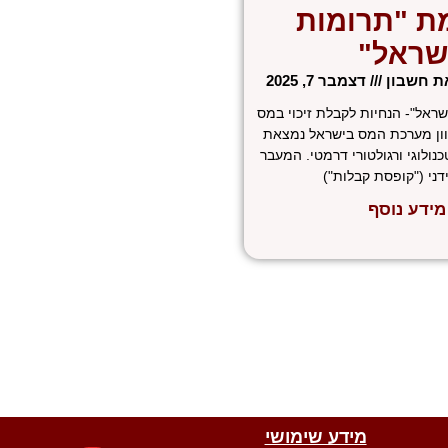
ת "תרומות
שראל"
את חשבון
דצמבר 7, 2025
ראל"- הנחיות לקבלת זיכוי במס
וון מערכת המס בישראל נמצאת
כנולוגי ורגולטורי דרמטי. המעבר
דני ("קופסת קבלות")
מידע נוסף
W
W
T
E
F
מידע שימושי