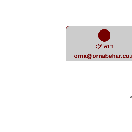
דוא"ל:
orna@ornabehar.co.i