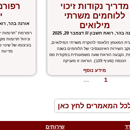
מדריך נקודות זיכוי
רפורמ
ללוחמים משרתי
י
מילואים
אורנה בהר, רו
נה בהר, רואת חשבון
דצמבר 29, 2025
רפורמת "תרומות יש
וניהול תרומות מק
ת המאמץ הלאומי להוקרת משרתי המילואים,
בעיצומו של שינוי ט
קב השירות האינטנסיבי של הלוחמים בשנה
מדיווח י
ת, נקבעה הוראת שעה משמעותית בפקודת מס
הכנסה (סעיף 39ב). הוראה זו מעניקה
מידע נוסף
 הקודם
1
2
3
…
5
הבא »
כל המאמרים לחץ כאן
ד
שירותים