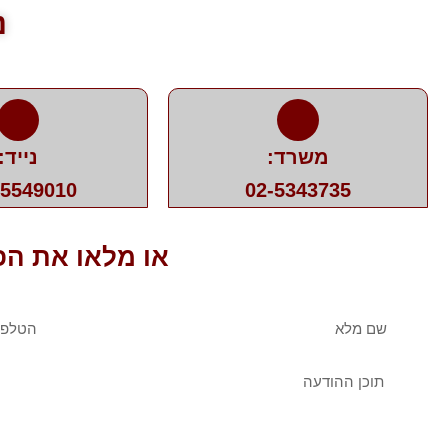
נ
משרד:
נייד:
-5549010
02-5343735
או מלאו את הפ
שם
טלפו
מלא
הודעה