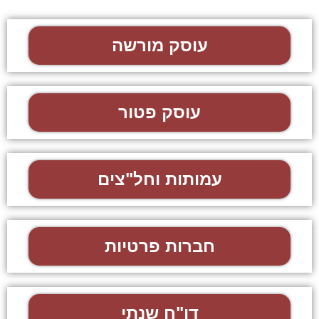
עוסק מורשה
עוסק פטור
עמותות וחל"צים
חברות פרטיות
דו"ח שנתי