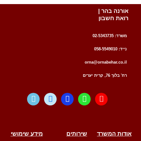
אורנה בהר |
רואת חשבון
משרד: 02-5343735
נייד: 058-5549010
orna@ornabehar.co.il
רח' בלוך 76, קרית יערים
W
T
F
W
E
a
e
a
h
n
z
l
c
a
v
e
e
e
t
e
g
b
s
l
r
o
a
o
אודות המשרד
שירותים
מידע שימושי
a
o
p
p