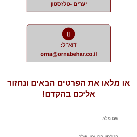
יערים -טלזסטון
דוא"ל:
orna@ornabehar.co.il
או מלאו את הפרטים הבאים ונחזור
אליכם בהקדם!
שם
מלא
טלפון