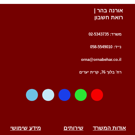
אורנה בהר |
רואת חשבון
משרד: 02-5343735
נייד: 058-5549010
orna@ornabehar.co.il
רח' בלוך 76, קרית יערים
W
T
F
W
E
a
e
a
h
n
z
l
c
a
v
e
e
e
t
e
g
b
s
l
r
o
a
o
אודות המשרד
שירותים
מידע שימושי
a
o
p
p