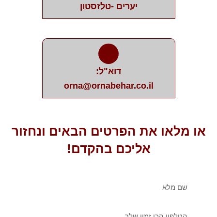
יערים -טלזסטון
דוא"ל:
orna@ornabehar.co.il
או מלאו את הפרטים הבאים ונחזור
אליכם בהקדם!
שם
מלא
טלפון