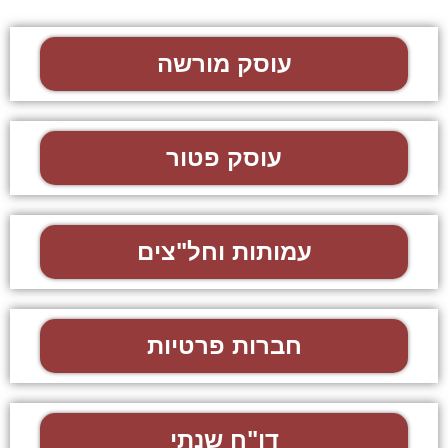
עוסק מורשה
עוסק פטור
עמותות וחל"צים
חברות פרטיות
דו"ח שנתי