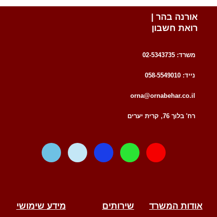
אורנה בהר |
רואת חשבון
משרד: 02-5343735
נייד: 058-5549010
orna@ornabehar.co.il
רח' בלוך 76, קרית יערים
W
T
F
W
E
a
e
a
h
n
z
l
c
a
v
e
e
e
t
e
g
b
s
l
r
o
a
o
אודות המשרד
שירותים
מידע שימושי
a
o
p
p