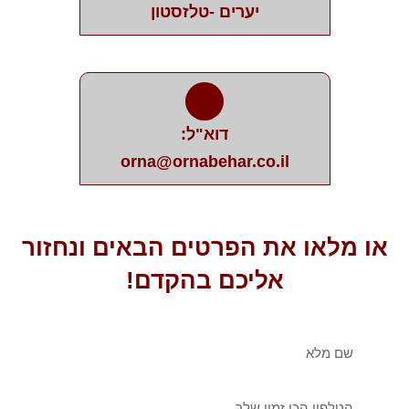
יערים -טלזסטון
דוא"ל:
orna@ornabehar.co.il
או מלאו את הפרטים הבאים ונחזור
אליכם בהקדם!
שם
מלא
טלפון