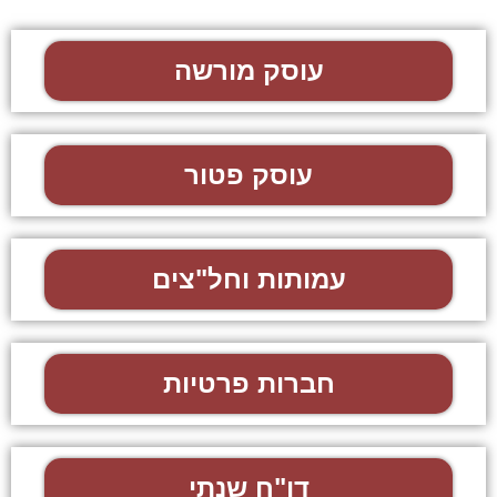
עוסק מורשה
עוסק פטור
עמותות וחל"צים
חברות פרטיות
דו"ח שנתי