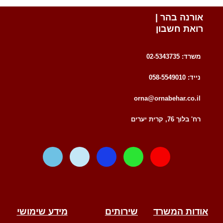
אורנה בהר |
רואת חשבון
משרד: 02-5343735
נייד: 058-5549010
orna@ornabehar.co.il
רח' בלוך 76, קרית יערים
W
T
F
W
E
a
e
a
h
n
z
l
c
a
v
e
e
e
t
e
g
b
s
l
r
o
a
o
אודות המשרד
שירותים
מידע שימושי
a
o
p
p