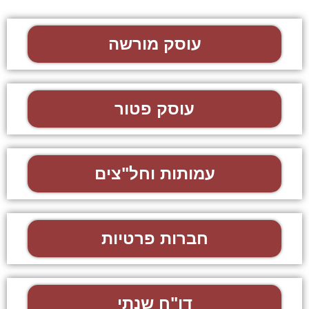
עוסק מורשה
עוסק פטור
עמותות וחל"צים
חברות פרטיות
דו"ח שנתי