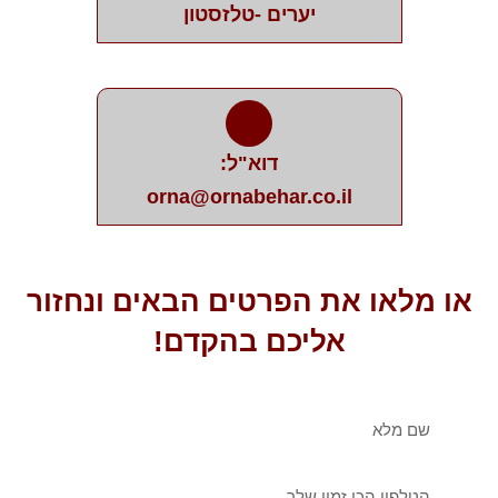
יערים -טלזסטון
דוא"ל:
orna@ornabehar.co.il
או מלאו את הפרטים הבאים ונחזור
אליכם בהקדם!
שם
מלא
טלפון