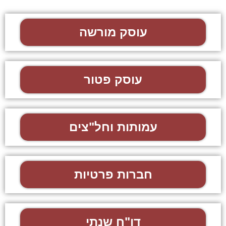
עוסק מורשה
עוסק פטור
עמותות וחל"צים
חברות פרטיות
דו"ח שנתי