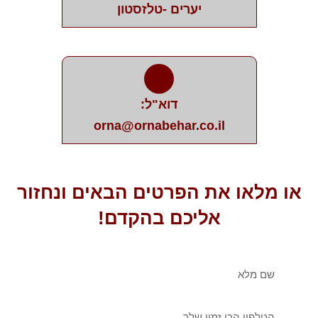
יערים -טלזסטון
דוא"ל:
orna@ornabehar.co.il
או מלאו את הפרטים הבאים ונחזור
אליכם בהקדם!
שם
מלא
טלפון