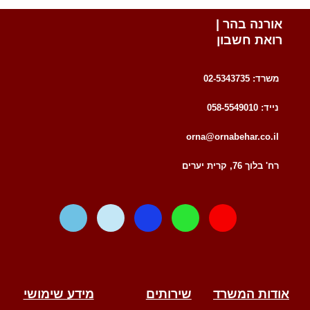
אורנה בהר |
רואת חשבון
משרד: 02-5343735
נייד: 058-5549010
orna@ornabehar.co.il
רח' בלוך 76, קרית יערים
W
T
F
W
E
a
e
a
h
n
z
l
c
a
v
e
e
e
t
e
g
b
s
l
r
o
a
o
אודות המשרד
שירותים
מידע שימושי
a
o
p
p