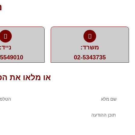
נ
משרד:
נייד:
-5549010
02-5343735
או מלאו את הפ
שם
טלפו
מלא
הודעה