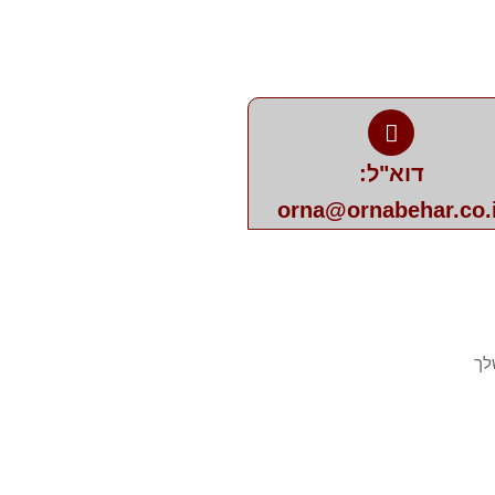
דוא"ל:
orna@ornabehar.co.i