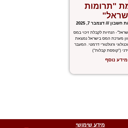
ת "תרומות
שראל"
את חשבון
דצמבר 7, 2025
ראל"- הנחיות לקבלת זיכוי במס
וון מערכת המס בישראל נמצאת
כנולוגי ורגולטורי דרמטי. המעבר
דני ("קופסת קבלות")
מידע נוסף
W
W
T
E
F
מידע שימושי