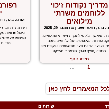
מדריך נקודות זיכוי
רפורמ
ללוחמים משרתי
י
מילואים
אורנה בהר, רו
נה בהר, רואת חשבון
דצמבר 29, 2025
רפורמת "תרומות יש
וניהול תרומות מק
ת המאמץ הלאומי להוקרת משרתי המילואים,
בעיצומו של שינוי ט
קב השירות האינטנסיבי של הלוחמים בשנה
מדיווח י
ת, נקבעה הוראת שעה משמעותית בפקודת מס
הכנסה (סעיף 39ב). הוראה זו מעניקה
מידע נוסף
 הקודם
1
2
3
…
5
הבא »
כל המאמרים לחץ כאן
ד
שירותים