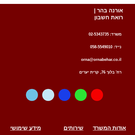
אורנה בהר |
רואת חשבון
משרד: 02-5343735
נייד: 058-5549010
orna@ornabehar.co.il
רח' בלוך 76, קרית יערים
W
T
F
W
E
a
e
a
h
n
z
l
c
a
v
e
e
e
t
e
g
b
s
l
r
o
a
o
אודות המשרד
שירותים
מידע שימושי
a
o
p
p