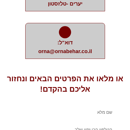
יערים -טלזסטון
דוא"ל:
orna@ornabehar.co.il
או מלאו את הפרטים הבאים ונחזור
אליכם בהקדם!
שם
מלא
טלפון