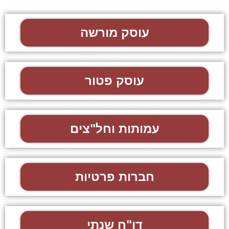
עוסק מורשה
עוסק פטור
עמותות וחל"צים
חברות פרטיות
דו"ח שנתי