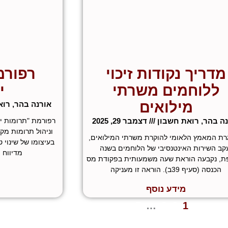
מדריך נקודות זיכוי
רפורמ
ללוחמים משרתי
י
מילואים
אורנה בהר, רו
נה בהר, רואת חשבון
דצמבר 29, 2025
רפורמת "תרומות יש
וניהול תרומות מק
ת המאמץ הלאומי להוקרת משרתי המילואים,
בעיצומו של שינוי ט
קב השירות האינטנסיבי של הלוחמים בשנה
מדיווח י
ת, נקבעה הוראת שעה משמעותית בפקודת מס
הכנסה (סעיף 39ב). הוראה זו מעניקה
מידע נוסף
 הקודם
1
2
3
…
5
הבא »